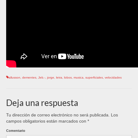
allusson
,
dementes
,
Jeb.-
,
jorge
,
letra
,
lobos
,
musica
,
superficiales
,
velocidades
Deja una respuesta
Tu dirección de correo electrónico no será publicada.
Los
campos obligatorios están marcados con
*
Comentario