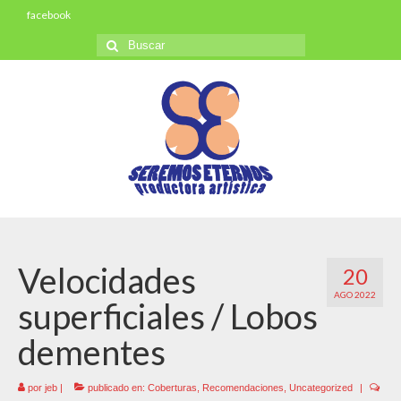
facebook
Buscar
por:
Velocidades
20
AGO 2022
superficiales / Lobos
dementes
por
jeb
|
publicado en:
Coberturas
,
Recomendaciones
,
Uncategorized
|