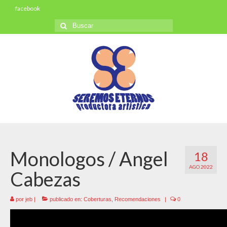
facebook
Buscar
por:
Monologos / Angel
18
AGO 2022
Cabezas
por
jeb
|
publicado en:
Coberturas
,
Recomendaciones
|
0