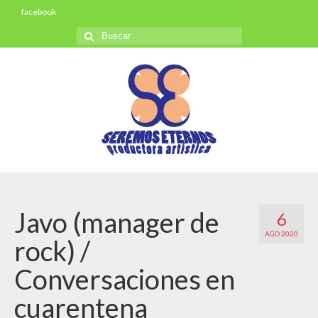
facebook
Buscar
por:
Javo (manager de
6
AGO 2020
rock) /
Conversaciones en
cuarentena