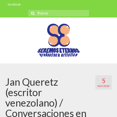
facebook
Buscar
por:
Jan Queretz
5
AGO 2020
(escritor
venezolano) /
Conversaciones en