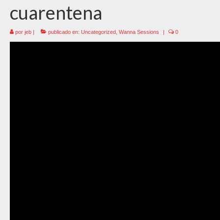
cuarentena
por
jeb
|
publicado en:
Uncategorized
,
Wanna Sessions
|
0