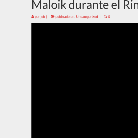
Maloik durante el R
por
jeb
|
publicado en:
Uncategorized
|
0