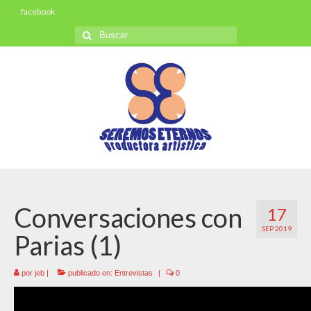
facebook
Buscar
por:
Conversaciones con
17
SEP 2019
Parias (1)
por
jeb
|
publicado en:
Entrevistas
|
0