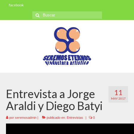
facebook
Buscar
por:
Entrevista a Jorge
11
MAY 2017
Araldi y Diego Batyi
por
seremosadmin
|
publicado en:
Entrevistas
|
0