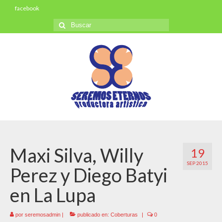
facebook
Buscar
por:
Maxi Silva, Willy
19
SEP 2015
Perez y Diego Batyi
en La Lupa
por
seremosadmin
|
publicado en:
Coberturas
|
0