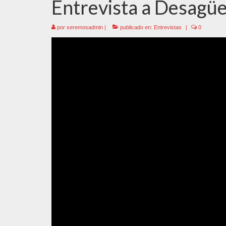
Entrevista a Desagüe
por
seremosadmin
|
publicado en:
Entrevistas
|
0