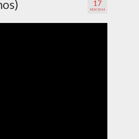
hos)
17
NOV 2014