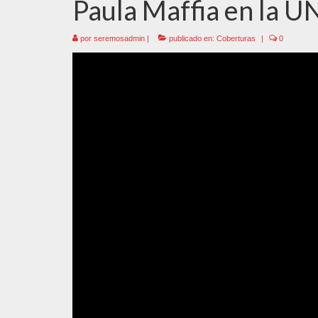
Paula Maffia en la U
por
seremosadmin
|
publicado en:
Coberturas
|
0